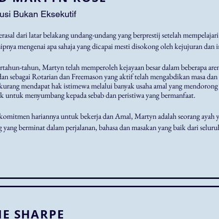
usi Bukan Eksekutif
rasal dari latar belakang undang-undang yang berprestij setelah mempelaja
sipnya mengenai apa sahaja yang dicapai mesti disokong oleh kejujuran dan in
rtahun-tahun, Martyn telah memperoleh kejayaan besar dalam beberapa are
an sebagai Rotarian dan Freemason yang aktif telah mengabdikan masa da
 kurang mendapat hak istimewa melalui banyak usaha amal yang mendorong 
ik untuk menyumbang kepada sebab dan peristiwa yang bermanfaat.
 komitmen hariannya untuk bekerja dan Amal, Martyn adalah seorang ayah 
 yang berminat dalam perjalanan, bahasa dan masakan yang baik dari seluru
IE SHARPE