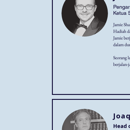
Pengar
Ketua 
Jamie Sh
Hadiah da
Jamie ber
dalam du
Seorang l
berjalan-
Joa
Head o