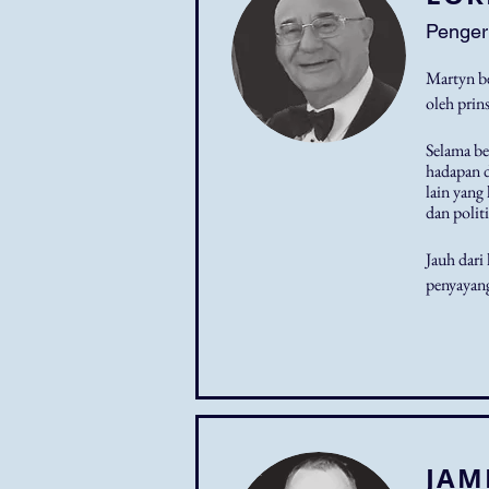
Penger
Martyn be
oleh prin
Selama be
hadapan d
lain yang
dan polit
Jauh dari
penyayang
JAM