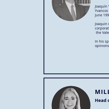
Joaquín 
Yvancos 
June 199
Joaquin 
corporat
the Vale
In his s
opinions
MIL
Head 