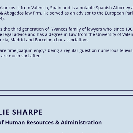
Yvancos is from Valencia, Spain and is a notable Spanish Attorney 
& Abogados law firm. He served as an advisor to the European Parli
4).
is the third generation of Yvancos family of lawyers who, since 1903
e legal advice and has a degree in Law from the University of Vale
ncia, Madrid and Barcelona bar associations.
pare time Joaquín enjoys being a regular guest on numerous televi
 are much sort after.
LIE SHARPE
of Human Resources & Administration