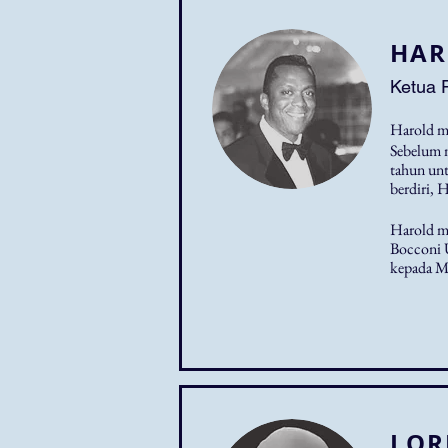
HAR
Ketua 
Harold m
Sebelum 
tahun unt
berdiri, 
Harold m
Bocconi U
kepada M
LOR