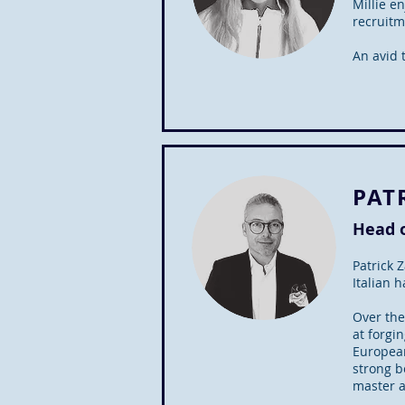
Millie e
recruitm
An avid 
PAT
Head 
Patrick 
Italian 
Over the
at forgi
European
strong b
master a