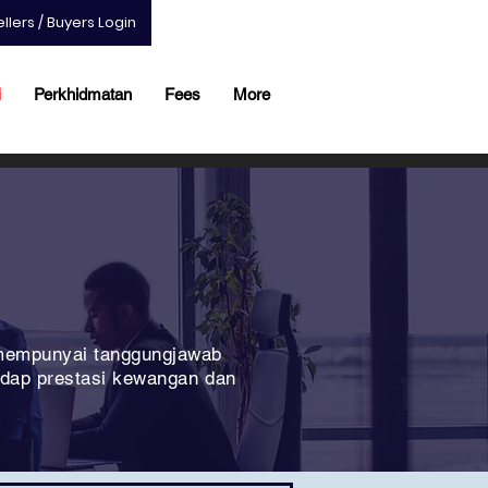
ellers / Buyers Login
i
Perkhidmatan
Fees
More
 mempunyai tanggungjawab
adap prestasi kewangan dan